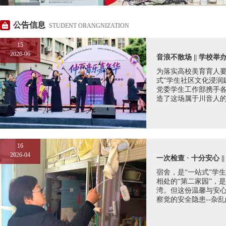
公告信息
STUDENT ORANGNIZATION
15
2026-06
为落实高校美育育人要
式”学生社区文化浸润建
党委学生工作部携手
造了这场属于川音人
活动以“温馨、沉浸式
位，用专业的舞台、
的互动，为全校师生
热烈的音乐盛宴。学
长孙洪斌，相关职能
16
（院）领导亲临现场
2026-04
宿舍，是“一站式”学
相处的“第二家园”，
湾。但这份温馨与安
察觉的安全隐患--杂
器、堵塞的通道，看
题，却可能酿成无法