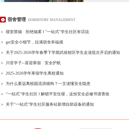
实推进“一站式”学生
实保障全体同学的居
质，筑牢校园安全防线
区内务专项整治活动于
宿舍管理
DORMITORY MANAGEMENT
＞
寝室禁烟 · 拒绝烟雾 ‖ “一站式”学生社区有话说
＞
get安全小细节，拉满宿舍幸福感
＞
关于2025-2026学年春季下学期武侯校区学生走读批次开启的通知
＞
川音学子--喜迎寒假 · 安全护航
＞
2025-2026学年寒假学生离校通知
＞
为什么要远离校园流浪猫狗？一文读懂安全隐患
＞
“一站式”学生社区 ‖ 解锁平安住寝，这份安全必修书请查收
＞
关于“一站式”学生社区服务站新增自助设备的通知