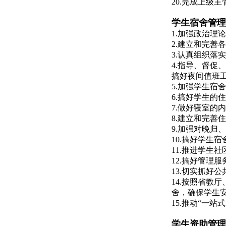
20.完成上级
学生宿舍管理
1.加强政治
2.
建立和完善各
3.认真组织
4.指导、督
搞好夜间值班
5.加强学生
6.搞好学生的
7.做好寝室
8.
建立和完善住
9.加强对晚归
10.搞好学生
11.
推进学生社
12.搞好管理
13.切实抓好
14.
按照省教厅
舍，确保学生
15.
推动
“一站
学生资助管理