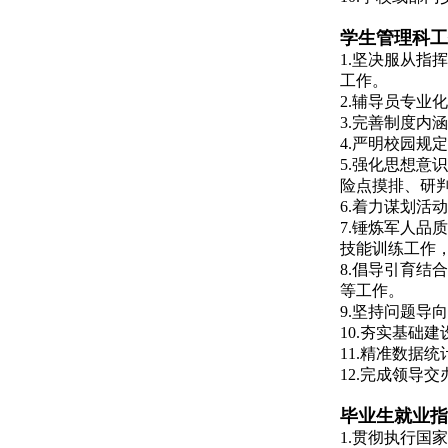
学生管理科工
1.坚决服从
工作。
2.辅导员专
3.完善制度
4.严明校园
5.强化思想
险点摸排、研
6.着力谋划
7.锤炼军人
技能训练工作
8.倡导引育
等工作。
9.坚持问题导
10.夯实基
11.精准数据
12.完成领导
毕业生就业指
1.贯彻执行