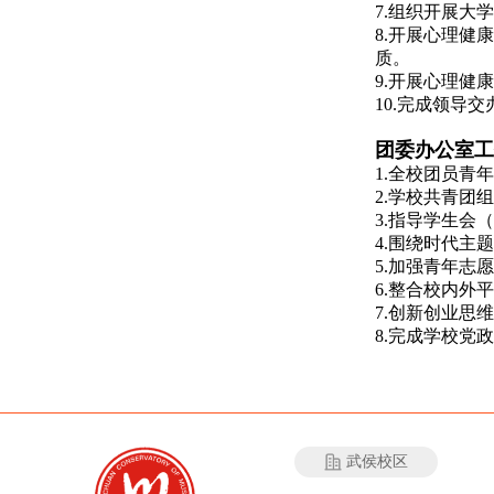
7.组织开展大
8.开展心理
质。
9.开展心理
10.完成领导
团委办公室
工
1.全校团员
2.学校共青
3.指导学生
4.
围绕时代主题
5.加强青年
6.整合校内
7.创新创业
8.完成学校党
武侯校区