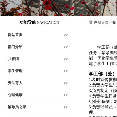
功能导航
网站首页
>>
NAVIGATION
网站首页
部门介绍
学工部（
任务，紧紧围
能，优化学生管
共青团
建了学生工作“
学生管理
学工部（处）
1.及时宣传
资助育人
2.负责大学
3.负责制定（
心理健康
4.负责学生
纪处分条例，
5.负责辅导
辅导员之家
理。