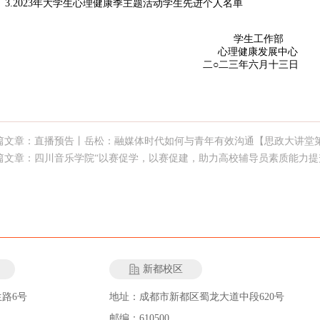
3.2023年大学生心理健康季主题活动学生先进个人名单
学生工作部
心理健康发展中心
二
○
二三年六月十三日
篇文章：直播预告丨岳松：融媒体时代如何与青年有效沟通【思政大讲堂
篇文章：四川音乐学院“以赛促学，以赛促建，助力高校辅导员素质能力提
新都校区
路6号
地址：成都市新都区蜀龙大道中段620号
邮编：610500