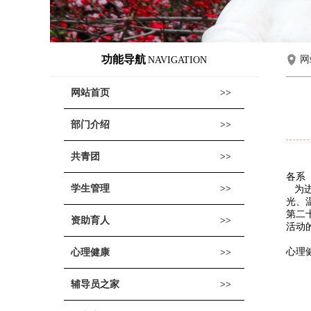
功能导航
网
NAVIGATION
网站首页
部门介绍
共青团
各系
学生管理
为
光、
第二
资助育人
活动
心理
心理健康
辅导员之家