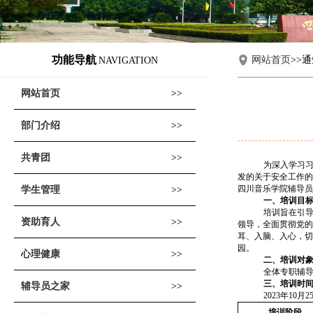
功能导航
网站首页
>>
NAVIGATION
网站首页
部门介绍
共青团
为深入学习
发的关于安全工作的
四川音乐学院
辅导员
学生管理
一、培训目
培训旨在引
资助育人
领导，全面贯彻党的
耳、入脑、入心，切
园。
心理健康
二、培训对
全体专职辅
三、培训时
辅导员之家
2023年1
培训阶段