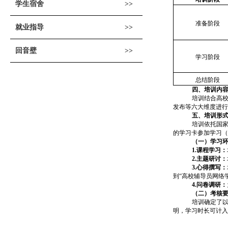
学生宿舍
准备阶段
就业指导
回音壁
学习阶段
总结阶段
四、培训内
培训结合高
发布等六大维度进行
五、培训形
培训依托国
的学习卡参加学习（
（
一）学习
1.课程学习：
2.主题研讨：
3.心得撰写
：
到
“高校辅导员网络
4.问卷调研：
（二）考核
培训确定了
明，学习时长可计入