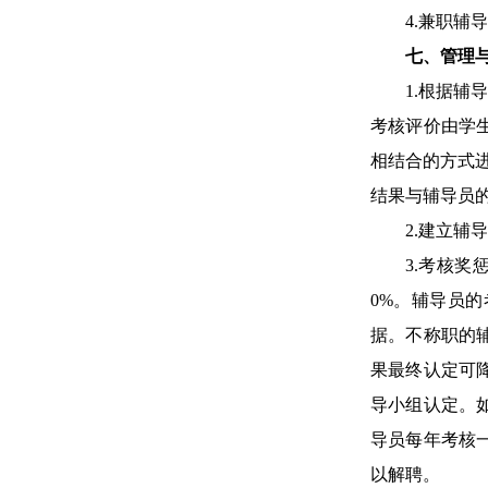
4.
兼职辅导
七、管理
1.根据
考核评价由学
相结合的方式
结果与辅导员
2.建立
3.考核
0%。辅导员
据。不称职的
果最终认定可
导小组认定。
导员每年考核
以解聘。