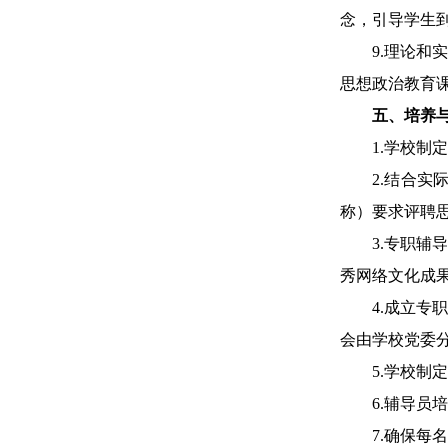
念，引导学生
9.理论
思想政治教育
五、培养
1.学校
2.结合
称）要求评聘
3.专职
秀网络文化成
4.成立
会由学校党委
5.学校
6.辅导
7.
确保每名