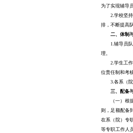
为了实现辅导
2
.
学校坚持
排，不断提高
二、体制
1
.
辅导员队
理。
2
.
学生工作
位责任制和考
3
.
各系（院
三、配备
（一）根
则，足额配备
在系（院）专
等专职工作人