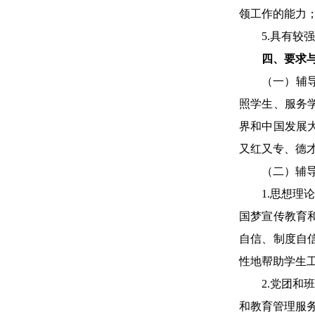
领工作的能力
5.具有
四、要求
（一）辅
照学生、服务
界和中国发展
又红又专、德
（二）辅
1.思想
国梦宣传教育
自信、制度自
性地帮助学生
2.党团
和教育管理服