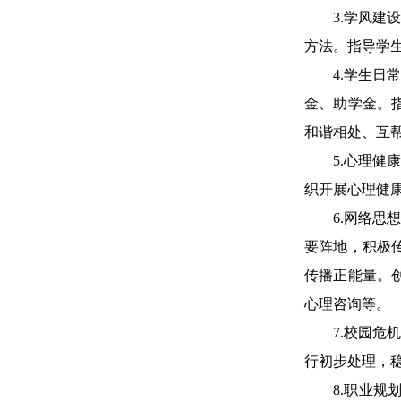
3.学风
方法。指导学
4.学生
金、助学金。
和谐相处、互
5.心理
织开展心理健
6.网络
要阵地，积极
传播正能量。
心理咨询等。
7.校园
行初步处理，
8.职业