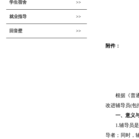
学生宿舍
就业指导
回音壁
附件：
根据《普
改进辅导员(
一、意义
1
.
辅导员是
导者；同时，