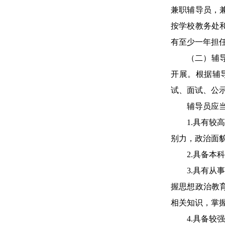
兼职辅导员，
按学校教务处
有至少一年担
（二）辅
开展。根据辅
试、面试、公
辅导员应
1.
具有较高
别力，政治面
2.
具备本科
3.具有
握思想政治教
相关知识，掌
4.具备