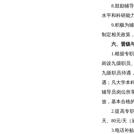
8.
鼓励辅导
水平和科研能
9.
积极为辅
制定相关政策
六、晋级
1
.
根据专职
岗设九级职员
九级职员待遇
遇；凡大学本
辅导员岗位所
放，基本合格
2.
提高专
天、
80元
/
天（
3.电话补