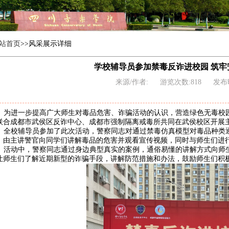
站首页
>>风采展示详细
学校辅导员参加禁毒反诈进校园 筑牢
来源/作者:
游览次数:818
发布时
为进一步提高广大师生对毒品危害、诈骗活动的认识，营造绿色无毒校
联合成都市武侯区反诈中心、成都市强制隔离戒毒所共同在武侯校区开展主
全校辅导员参加了此次活动，
警察同志对通过禁毒仿真模型对毒品种类
，由主讲警官向同学们讲解毒品的危害并观看宣传视频，同时与师生们进
活动中，警察同志通过身边典型真实的案例，通俗易懂的讲解方式向师
让师生们了解近期新型的诈骗手段，讲解防范措施和办法，鼓励师生们积极