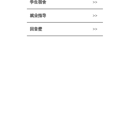
学生宿舍
就业指导
回音壁