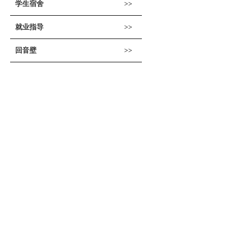
学生宿舍
就业指导
回音壁