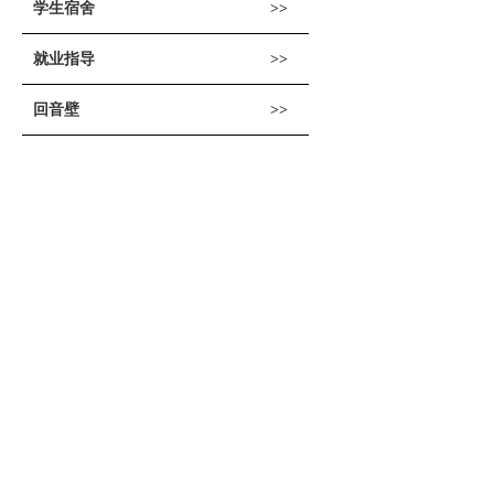
学生宿舍
就业指导
回音壁